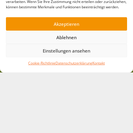
Kurzlinks
verarbeiten. Wenn Sie Ihre Zustimmung nicht erteilen oder zurückziehen,
können bestimmte Merkmale und Funktionen beeinträchtigt werden.
Gästehaus »
Spielausleihe »
Akzeptieren
Mitmachen »
Pädagogik »
Ablehnen
Arbeitsbereiche »
Einstellungen ansehen
Projekte »
News »
Cookie-Richtlinie
Datenschutzerklärung
Kontakt
Barrierefreiheit »
Leichte Sprache »
Impressum »
Datenschutz »
Downloads »
Cookie-Richtlinie »