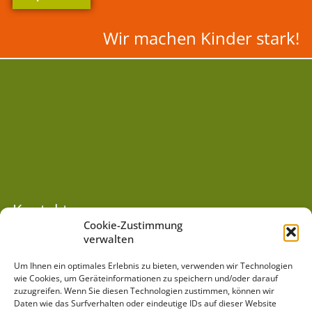
Wir machen Kinder stark!
Kontakt
Cookie-Zustimmung
Evangelisches Bildungs- und Projektzentrum
verwalten
Villa Jühling e.V.
Um Ihnen ein optimales Erlebnis zu bieten, verwenden wir Technologien
Semmelweisstraße 6 | 06120 Halle/Dölau
wie Cookies, um Geräteinformationen zu speichern und/oder darauf
Tel:
(03 45) 55 11 6 98
| E-Mail:
info@villajuehling.de
zuzugreifen. Wenn Sie diesen Technologien zustimmen, können wir
Daten wie das Surfverhalten oder eindeutige IDs auf dieser Website