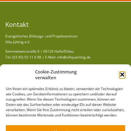
Kontakt
Evangelisches Bildungs- und Projektzentrum
Villa Jühling e.V.
Semmelweisstraße 6 | 06120 Halle/Dölau
Tel:
(03 45) 55 11 6 98
| E-Mail:
info@villajuehling.de
Kurzlinks
Cookie-Zustimmung
verwalten
Gästehaus »
Spielausleihe »
Um Ihnen ein optimales Erlebnis zu bieten, verwenden wir Technologien
wie Cookies, um Geräteinformationen zu speichern und/oder darauf
Mitmachen »
zuzugreifen. Wenn Sie diesen Technologien zustimmen, können wir
Pädagogik »
Daten wie das Surfverhalten oder eindeutige IDs auf dieser Website
verarbeiten. Wenn Sie Ihre Zustimmung nicht erteilen oder zurückziehen,
Arbeitsbereiche »
können bestimmte Merkmale und Funktionen beeinträchtigt werden.
Projekte »
News »