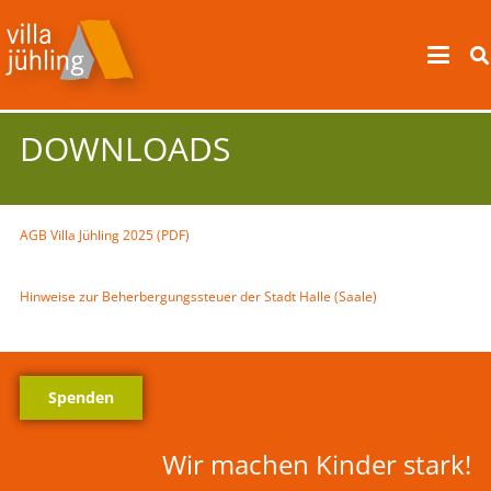
DOWNLOADS
AGB Villa Jühling 2025 (PDF)
Hinweise zur Beherbergungssteuer der Stadt Halle (Saale)
Spenden
Wir machen Kinder stark!