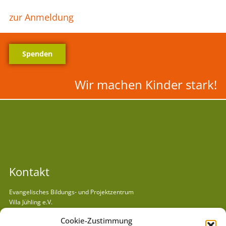
dfcgv
zur Anmeldung
Spenden
Wir machen Kinder stark!
Kontakt
Evangelisches Bildungs- und Projektzentrum
Villa Jühling e.V.
Semmelweisstraße 6 | 06120 Halle/Dölau
Cookie-Zustimmung