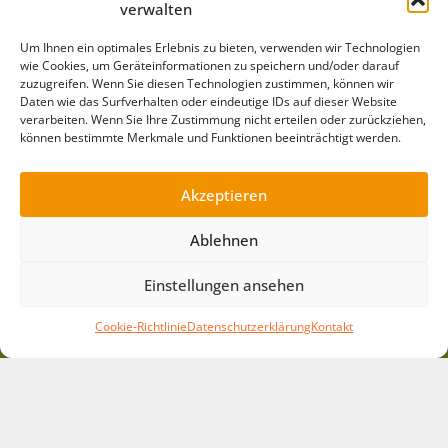
Tel:
(03 45) 55 11 6 98
| E-Mail:
info@villajuehling.de
verwalten
Kurzlinks
Um Ihnen ein optimales Erlebnis zu bieten, verwenden wir Technologien
wie Cookies, um Geräteinformationen zu speichern und/oder darauf
Gästehaus »
zuzugreifen. Wenn Sie diesen Technologien zustimmen, können wir
Spielausleihe »
Daten wie das Surfverhalten oder eindeutige IDs auf dieser Website
verarbeiten. Wenn Sie Ihre Zustimmung nicht erteilen oder zurückziehen,
Mitmachen »
können bestimmte Merkmale und Funktionen beeinträchtigt werden.
Pädagogik »
Arbeitsbereiche »
Akzeptieren
Projekte »
News »
Ablehnen
Barrierefreiheit »
Einstellungen ansehen
Leichte Sprache »
Impressum »
Cookie-Richtlinie
Datenschutzerklärung
Kontakt
Datenschutz »
Downloads »
Cookie-Richtlinie »