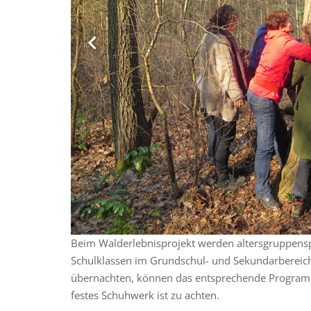
Beim Walderlebnisprojekt werden altersgruppen
Schulklassen im Grundschul- und Sekundarbereich
übernachten, können das entsprechende Programm 
festes Schuhwerk ist zu achten.