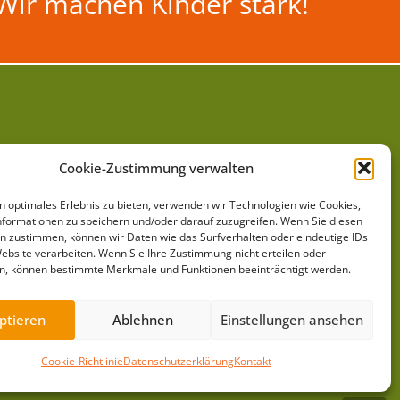
Wir machen Kinder stark!
Cookie-Zustimmung verwalten
Arbeitsbereiche »
Barrierefreiheit »
n optimales Erlebnis zu bieten, verwenden wir Technologien wie Cookies,
Projekte »
Leichte Sprache »
formationen zu speichern und/oder darauf zuzugreifen. Wenn Sie diesen
n zustimmen, können wir Daten wie das Surfverhalten oder eindeutige IDs
News »
Impressum »
Website verarbeiten. Wenn Sie Ihre Zustimmung nicht erteilen oder
Datenschutz »
n, können bestimmte Merkmale und Funktionen beeinträchtigt werden.
Downloads »
Cookie-Richtlinie »
ptieren
Ablehnen
Einstellungen ansehen
Cookie-Richtlinie
Datenschutzerklärung
Kontakt