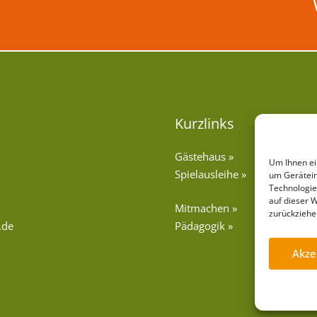
Kurzlinks
Gästehaus »
Um Ihnen ei
Spielausleihe »
um Gerätein
Technologie
auf dieser 
Mitmachen »
zurückziehe
.de
Pädagogik »
Akze