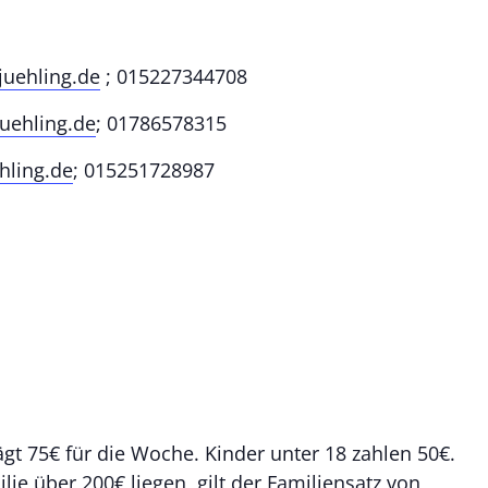
juehling.de
; 015227344708
juehling.de
; 01786578315
hling.de
; 015251728987
gt 75€ für die Woche. Kinder unter 18 zahlen 50€.
lie über 200€ liegen, gilt der Familiensatz von