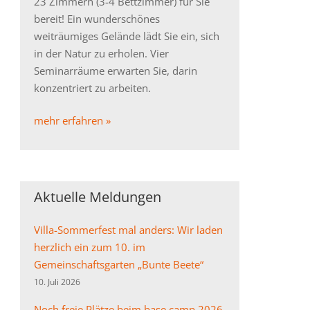
23 Zimmern (3-4 Bettzimmer) für Sie
bereit! Ein wunderschönes
weiträumiges Gelände lädt Sie ein, sich
in der Natur zu erholen. Vier
Seminarräume erwarten Sie, darin
konzentriert zu arbeiten.
mehr erfahren »
Aktuelle Meldungen
Villa-Sommerfest mal anders: Wir laden
herzlich ein zum 10. im
Gemeinschaftsgarten „Bunte Beete“
10. Juli 2026
Noch freie Plätze beim base camp 2026