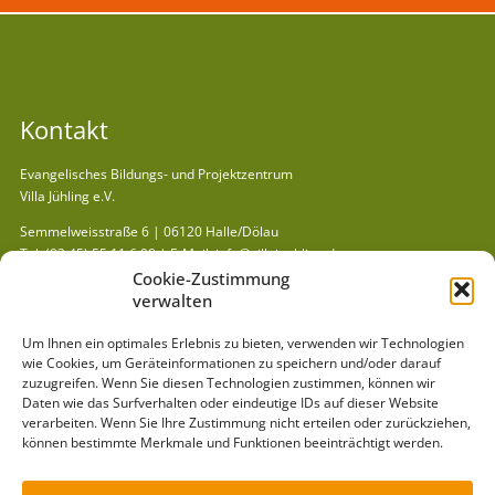
Kontakt
Evangelisches Bildungs- und Projektzentrum
Villa Jühling e.V.
Semmelweisstraße 6 | 06120 Halle/Dölau
Tel:
(03 45) 55 11 6 98
| E-Mail:
info@villajuehling.de
Cookie-Zustimmung
Kurzlinks
verwalten
Gästehaus »
Um Ihnen ein optimales Erlebnis zu bieten, verwenden wir Technologien
Spielausleihe »
wie Cookies, um Geräteinformationen zu speichern und/oder darauf
zuzugreifen. Wenn Sie diesen Technologien zustimmen, können wir
Mitmachen »
Daten wie das Surfverhalten oder eindeutige IDs auf dieser Website
Pädagogik »
verarbeiten. Wenn Sie Ihre Zustimmung nicht erteilen oder zurückziehen,
können bestimmte Merkmale und Funktionen beeinträchtigt werden.
Arbeitsbereiche »
Projekte »