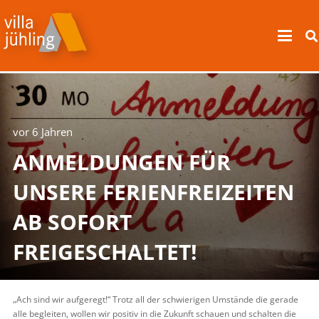
vor 6 Jahren
ANMELDUNGEN FÜR
UNSERE FERIENFREIZEITEN
AB SOFORT
FREIGESCHALTET!
„Ach sind wir aufgeregt!“ Trotz all der schwierigen Umstände die gerade
alle begleiten, wollen wir positiv in die Zukunft schauen und schalten die