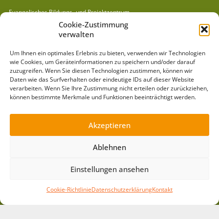
Evangelisches Bildungs- und Projektzentrum
Villa Jühling e.V.
Cookie-Zustimmung
verwalten
Semmelweisstraße 6 | 06120 Halle/Dölau
Tel:
(03 45) 55 11 6 98
| E-Mail:
info@villajuehling.de
Um Ihnen ein optimales Erlebnis zu bieten, verwenden wir Technologien
wie Cookies, um Geräteinformationen zu speichern und/oder darauf
Kurzlinks
zuzugreifen. Wenn Sie diesen Technologien zustimmen, können wir
Daten wie das Surfverhalten oder eindeutige IDs auf dieser Website
Gästehaus »
verarbeiten. Wenn Sie Ihre Zustimmung nicht erteilen oder zurückziehen,
Spielausleihe »
können bestimmte Merkmale und Funktionen beeinträchtigt werden.
Mitmachen »
Pädagogik »
Akzeptieren
Arbeitsbereiche »
Ablehnen
Projekte »
News »
Einstellungen ansehen
Barrierefreiheit »
Leichte Sprache »
Cookie-Richtlinie
Datenschutzerklärung
Kontakt
Impressum »
Datenschutz »
Downloads »