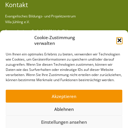
Kontakt
Evangelisches Bildungs- und Projektzentrum
Villa Jühling e.V.
Semmelweisstraße 6 | 06120 Halle/Dölau
Tel:
(03 45) 55 11 6 98
| E-Mail:
info@villajuehling.de
Cookie-Zustimmung
verwalten
Kurzlinks
Um Ihnen ein optimales Erlebnis zu bieten, verwenden wir Technologien
Gästehaus »
wie Cookies, um Geräteinformationen zu speichern und/oder darauf
Spielausleihe »
zuzugreifen. Wenn Sie diesen Technologien zustimmen, können wir
Daten wie das Surfverhalten oder eindeutige IDs auf dieser Website
Mitmachen »
verarbeiten. Wenn Sie Ihre Zustimmung nicht erteilen oder zurückziehen,
Pädagogik »
können bestimmte Merkmale und Funktionen beeinträchtigt werden.
Arbeitsbereiche »
Projekte »
Akzeptieren
News »
Ablehnen
Barrierefreiheit »
Leichte Sprache »
Einstellungen ansehen
Impressum »