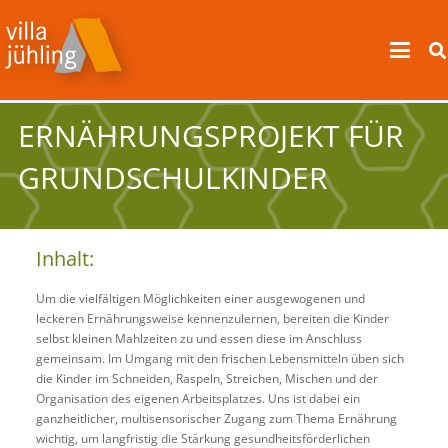
ERNÄHRUNGSPROJEKT FÜR
GRUNDSCHULKINDER
Inhalt:
Um die vielfältigen Möglichkeiten einer ausgewogenen und
leckeren Ernährungsweise kennenzulernen, bereiten die Kinder
selbst kleinen Mahlzeiten zu und essen diese im Anschluss
gemeinsam. Im Umgang mit den frischen Lebensmitteln üben sich
die Kinder im Schneiden, Raspeln, Streichen, Mischen und der
Organisation des eigenen Arbeitsplatzes. Uns ist dabei ein
ganzheitlicher, multisensorischer Zugang zum Thema Ernährung
wichtig, um langfristig die Stärkung gesundheitsförderlichen