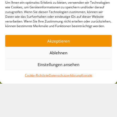
Um Ihnen ein optimales Erlebnis zu bieten, verwenden wir Technologien
wie Cookies, um Geräteinformationen zu speichern und/oder darauf
zuzugreifen. Wenn Sie diesen Technologien zustimmen, können wir
Daten wie das Surfverhalten oder eindeutige IDs auf dieser Website
verarbeiten. Wenn Sie Ihre Zustimmung nicht erteilen oder zurückziehen,
Kontakt
können bestimmte Merkmale und Funktionen beeinträchtigt werden.
Evangelisches Bildungs- und Projektzentrum
Villa Jühling e.V.
Akzeptieren
Semmelweisstraße 6 | 06120 Halle/Dölau
Ablehnen
Tel:
(03 45) 55 11 6 98
| E-Mail:
info@villajuehling.de
Kurzlinks
Einstellungen ansehen
Gästehaus »
Cookie-Richtlinie
Datenschutzerklärung
Kontakt
Spielausleihe »
Mitmachen »
Pädagogik »
Arbeitsbereiche »
Projekte »
News »