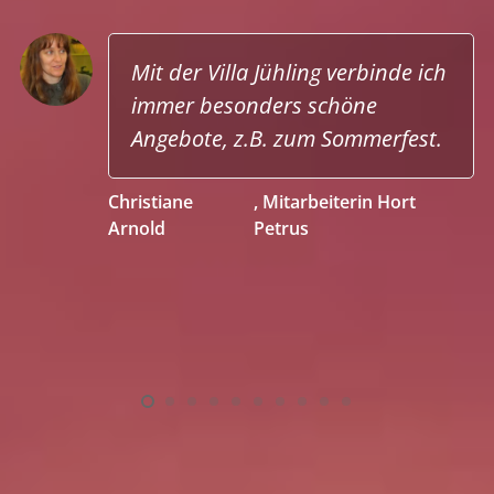
Mit der Villa Jühling verbinde ich
immer besonders schöne
Angebote, z.B. zum Sommerfest.
Christiane
,
Mitarbeiterin Hort
Arnold
Petrus