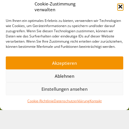
Villa Jühling e.V.
Cookie-Zustimmung
verwalten
Semmelweisstraße 6 | 06120 Halle/Dölau
Tel:
(03 45) 55 11 6 98
| E-Mail:
info@villajuehling.de
Um Ihnen ein optimales Erlebnis zu bieten, verwenden wir Technologien
wie Cookies, um Geräteinformationen zu speichern und/oder darauf
Kurzlinks
zuzugreifen. Wenn Sie diesen Technologien zustimmen, können wir
Daten wie das Surfverhalten oder eindeutige IDs auf dieser Website
Gästehaus »
verarbeiten. Wenn Sie Ihre Zustimmung nicht erteilen oder zurückziehen,
Spielausleihe »
können bestimmte Merkmale und Funktionen beeinträchtigt werden.
Mitmachen »
Pädagogik »
Akzeptieren
Arbeitsbereiche »
Ablehnen
Projekte »
News »
Einstellungen ansehen
Barrierefreiheit »
Leichte Sprache »
Cookie-Richtlinie
Datenschutzerklärung
Kontakt
Impressum »
Datenschutz »
Downloads »
Cookie-Richtlinie »