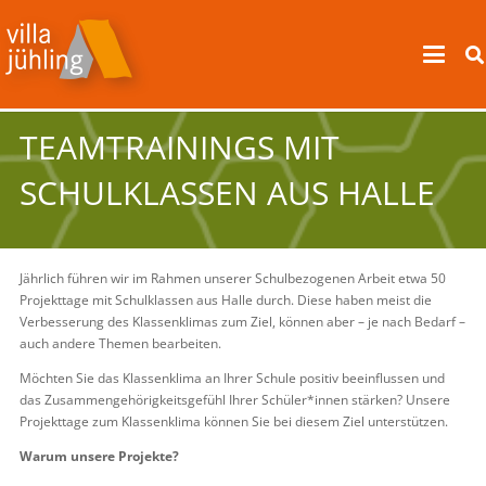
TEAMTRAININGS MIT
SCHULKLASSEN AUS HALLE
Jährlich führen wir im Rahmen unserer Schulbezogenen Arbeit etwa 50
Projekttage mit Schulklassen aus Halle durch. Diese haben meist die
Verbesserung des Klassenklimas zum Ziel, können aber – je nach Bedarf –
auch andere Themen bearbeiten.
Möchten Sie das Klassenklima an Ihrer Schule positiv beeinflussen und
das Zusammengehörigkeitsgefühl Ihrer Schüler*innen stärken? Unsere
Projekttage zum Klassenklima können Sie bei diesem Ziel unterstützen.
Warum unsere Projekte?