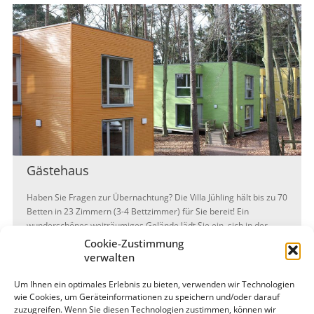
Gästehaus
Haben Sie Fragen zur Übernachtung? Die Villa Jühling hält bis zu 70
Betten in 23 Zimmern (3-4 Bettzimmer) für Sie bereit! Ein
wunderschönes weiträumiges Gelände lädt Sie ein, sich in der
Natur zu erholen. Vier Seminarräume erwarten Sie, darin
Cookie-Zustimmung
konzentriert zu arbeiten.
verwalten
mehr erfahren »
Um Ihnen ein optimales Erlebnis zu bieten, verwenden wir Technologien
wie Cookies, um Geräteinformationen zu speichern und/oder darauf
zuzugreifen. Wenn Sie diesen Technologien zustimmen, können wir