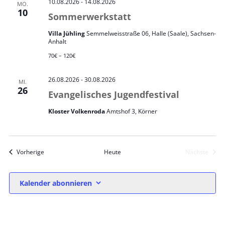
10.08.2026
-
14.08.2026
MO.
10
Sommerwerkstatt
Villa Jühling
Semmelweisstraße 06, Halle (Saale), Sachsen-
Anhalt
70€ – 120€
26.08.2026
-
30.08.2026
MI.
26
Evangelisches Jugendfestival
Kloster Volkenroda
Amtshof 3, Körner
Veranstaltungen
Vorherige
Heute
Nächste
Veranstal
Kalender abonnieren